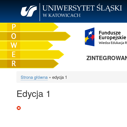
Przejdź
do
treści
ZINTEGROWANY
Strona główna
edycja 1
Ścieżka
Edycja 1
nawigacyjna