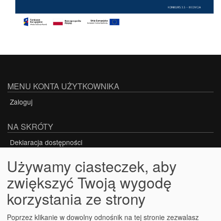
MENU KONTA UŻYTKOWNIKA
Zaloguj
NA SKRÓTY
Deklaracja dostępności
Używamy ciasteczek, aby
zwiększyć Twoją wygodę
Projekt nr POWR.03.05.00-00-Z301/18-00
korzystania ze strony
PROJEKT WSPÓŁFINANSOWANY ZE ŚRODKÓW
UNII EUROPEJSKIEJ W RAMACH EUROPEJSKIEGO
Poprzez klikanie w dowolny odnośnik na tej stronie zezwalasz