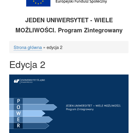
JEDEN UNIWERSYTET - WIELE
MOŻLIWOŚCI. Program Zintegrowany
Strona główna
edycja 2
Ścieżka
Edycja 2
nawigacyjna