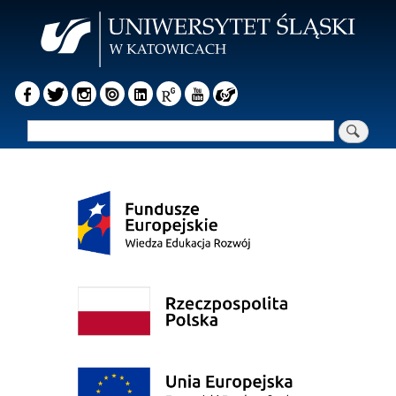
Przejdź
do
treści
Szukaj