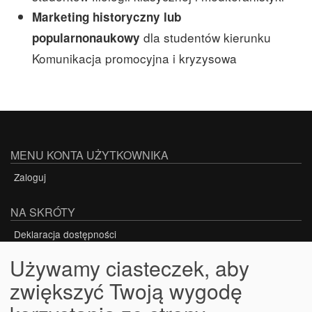
Marketing historyczny lub
dla studentów
kierunku
popularnonaukowy
Komunikacja promocyjna i kryzysowa
MENU KONTA UŻYTKOWNIKA
Zaloguj
NA SKRÓTY
Deklaracja dostępności
Używamy ciasteczek, aby
zwiększyć Twoją wygodę
Projekt nr POWR.03.05.00-00-Z301/18-00