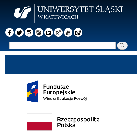
Przejdź
do
treści
Szukaj