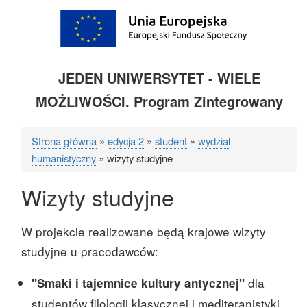
JEDEN UNIWERSYTET - WIELE
MOŻLIWOŚCI. Program Zintegrowany
Strona główna
edycja 2
student
wydzial
Ścieżka
humanistyczny
wizyty studyjne
nawigacyjna
Wizyty studyjne
W projekcie realizowane będą krajowe wizyty
studyjne u pracodawców:
dla
"Smaki i tajemnice kultury antycznej"
studentów filologii klasycznej i mediteranistyki