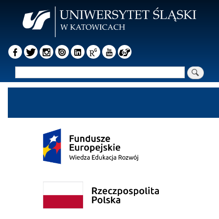
Przejdź
do
treści
Szukaj