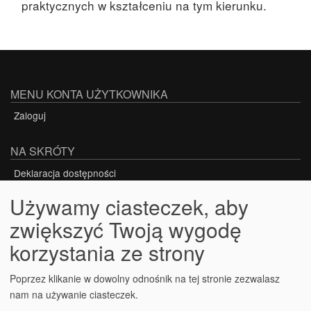
praktycznych w kształceniu na tym kierunku.
MENU KONTA UŻYTKOWNIKA
Zaloguj
NA SKRÓTY
Deklaracja dostępności
Używamy ciasteczek, aby
zwiększyć Twoją wygodę
Projekt nr POWR.03.05.00-00-Z301/18-00
korzystania ze strony
PROJEKT WSPÓŁFINANSOWANY ZE ŚRODKÓW
UNII EUROPEJSKIEJ W RAMACH EUROPEJSKIEGO
Poprzez klikanie w dowolny odnośnik na tej stronie zezwalasz
nam na używanie ciasteczek.
FUNDUSZU SPOŁECZNEGO