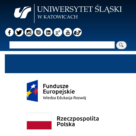
Przejdź
do
treści
Szukaj