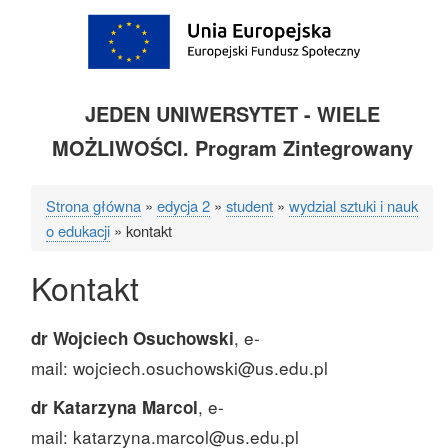
JEDEN UNIWERSYTET - WIELE
MOŻLIWOŚCI. Program Zintegrowany
Strona główna
edycja 2
student
wydzial sztuki i nauk
Ścieżka
o edukacji
kontakt
nawigacyjna
Kontakt
, e-
dr Wojciech Osuchowski
mail: wojciech.osuchowski@us.edu.pl
, e-
dr Katarzyna Marcol
mail: katarzyna.marcol@us.edu.pl