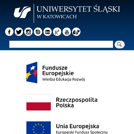
Przejdź
do
treści
Szukaj