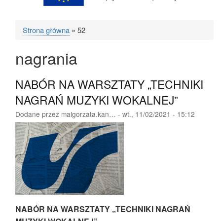
Strona główna
52
Ścieżka
nagrania
nawigacyjna
NABÓR NA WARSZTATY „TECHNIKI
NAGRAŃ MUZYKI WOKALNEJ”
Dodane przez
malgorzata.kan…
-
wt., 11/02/2021 - 15:12
NABÓR NA WARSZTATY „TECHNIKI NAGRAŃ