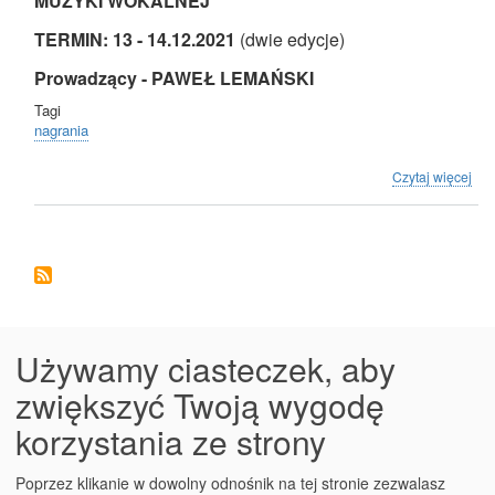
MUZYKI WOKALNEJ”
TERMIN:
13 - 14.12.2021
(dwie edycje)
Prowadzący - PAWEŁ LEMAŃSKI
Tagi
nagrania
o
Czytaj więcej
NA
NA
WA
„TE
NA
MU
WO
Używamy ciasteczek, aby
zwiększyć Twoją wygodę
MENU KONTA UŻYTKOWNIKA
korzystania ze strony
Zaloguj
Poprzez klikanie w dowolny odnośnik na tej stronie zezwalasz