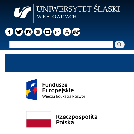
Przejdź
do
treści
Szukaj