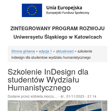
ZINTEGROWANY PROGRAM ROZWOJU
Uniwersyetu Śląskiego w Katowicach
Strona główna
edycja 1
aktualnosci
szkolenie
Ścieżka
indesign dla studentow wydzialu humanistycznego
nawigacyjna
Szkolenie InDesign dla
studentów Wydziału
Humanistycznego
Dodane przez
elzbieta.moczu…
-
śr., 01/11/2023 - 21:14