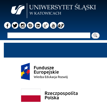
Przejdź
do
treści
Szukaj