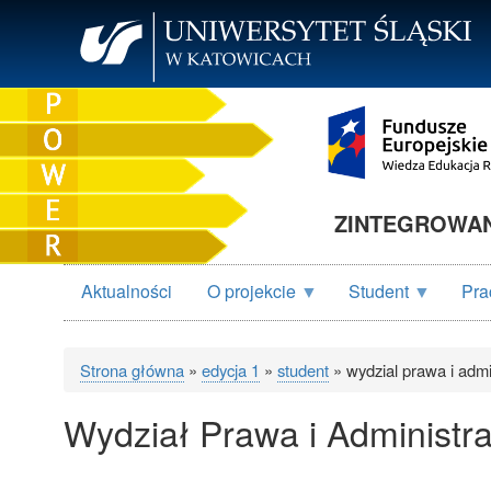
Przejdź
do
treści
ZINTEGROWANY
Aktualności
O projekcie
Student
Pra
Strona główna
edycja 1
student
wydzial prawa i admin
Ścieżka
Wydział Prawa i Administra
nawigacyjna