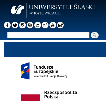
Przejdź
do
treści
Szukaj