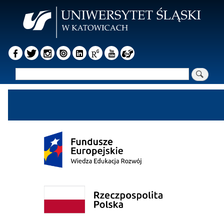
Przejdź
do
treści
Szukaj