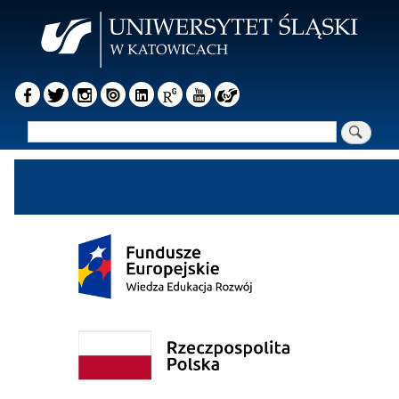
Przejdź
do
treści
Szukaj