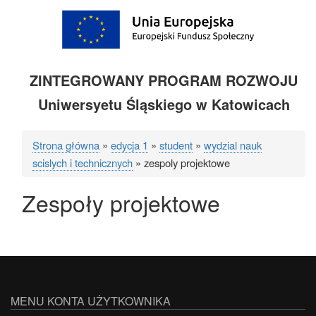
ZINTEGROWANY PROGRAM ROZWOJU
Uniwersyetu Śląskiego w Katowicach
Strona główna
edycja 1
student
wydzial nauk
Ścieżka
scislych i technicznych
zespoly projektowe
nawigacyjna
Zespoły projektowe
MENU KONTA UŻYTKOWNIKA