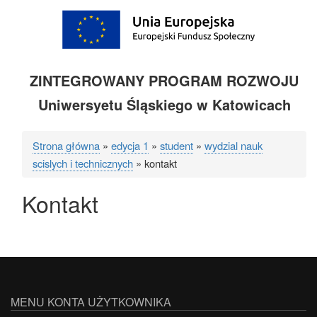
ZINTEGROWANY PROGRAM ROZWOJU
Uniwersyetu Śląskiego w Katowicach
Strona główna
edycja 1
student
wydzial nauk
Ścieżka
scislych i technicznych
kontakt
nawigacyjna
Kontakt
MENU KONTA UŻYTKOWNIKA