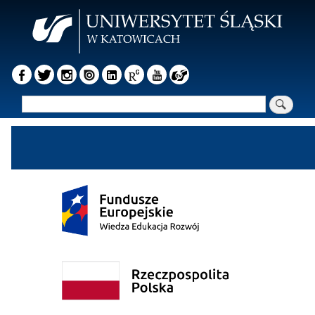
Przejdź
do
treści
Szukaj