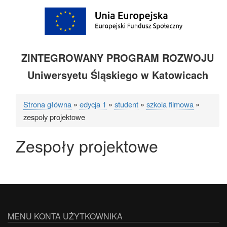
ZINTEGROWANY PROGRAM ROZWOJU
Uniwersyetu Śląskiego w Katowicach
Strona główna
edycja 1
student
szkola filmowa
Ścieżka
zespoly projektowe
nawigacyjna
Zespoły projektowe
MENU KONTA UŻYTKOWNIKA