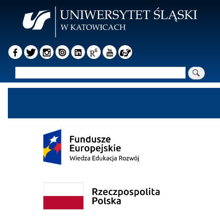
Przejdź
do
treści
Szukaj