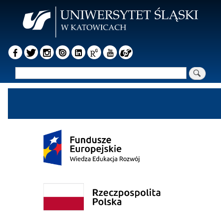
Przejdź
do
treści
Szukaj