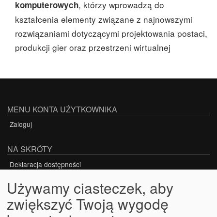
, którzy wprowadzą do
komputerowych
kształcenia elementy związane z najnowszymi
rozwiązaniami dotyczącymi projektowania postaci,
produkcji gier oraz przestrzeni wirtualnej
MENU KONTA UŻYTKOWNIKA
Zaloguj
NA SKRÓTY
Deklaracja dostępności
Używamy ciasteczek, aby
zwiększyć Twoją wygodę
Projekt nr POWR.03.05.00-00-Z301/18-00